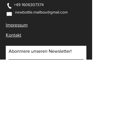
+49 1606307374
newbottle.mailbox@gmail.com
Impressum
Kontakt
Abonniere unseren Newsletter!
Subscribe Now
Öffnungszeiten:
MO-FR: 18 bis 19 Uhr
SA: 09 bis 16 Uhr
© 2021 by NEWBOTTLE GbR, Friedl Sabrina, Meindl Manuel, Bauer Julian