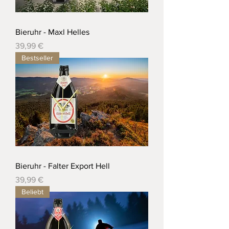
Bieruhr - Maxl Helles
Preis
39,99 €
Bestseller
Bieruhr - Falter Export Hell
Preis
39,99 €
Beliebt