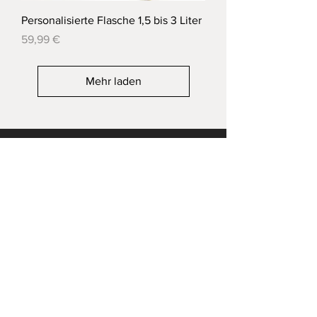
Personalisierte Flasche 1,5 bis 3 Liter
Preis
59,99 €
Mehr laden
Finde Uns
vor Ort